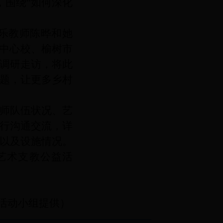
，围绕
“
如何深化
宫音乐教师陈晔和她
中心校、榆树市
调研走访，将此
题，让更多乡村
师队伍状况、艺
行沟通交流，
详
以及设施情况。
艺术支教公益活
活动小组提供）