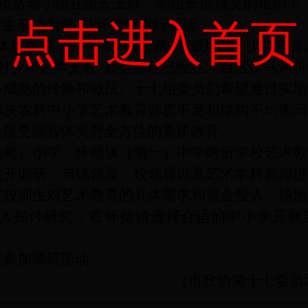
员活动小组
在组长王跃、副组长邵成文的组织下
学生艺术素养
点击进入首页
”
赴怀德镇
进行
调研
。
洲体育在线_best365中国官网_下载bst365少年
村少年艺术支教
”
公益活动已经在九台区饮马河镇
多成熟的经验和做法。十七
组委员们希望通过实地
解决农村中小学艺术教育师资不足和结构不均衡问
，接受德智体美劳全方位的素质教育。
榆树）小学、怀德镇（第一）中学两所学校艺术教
展开调研，与镇领导、校领导以及艺术学科教师进
在校师生
对艺术教育的
具体需求和资金投入、场地
入探讨研究，在怀德镇选择合适的中小学开展
任参加调研活动。
（市政协第十七委员