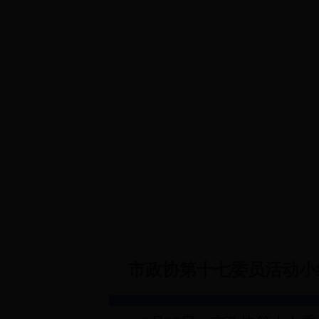
首 页
政协概况
规章制度
政协
市政协第十七委员活动小