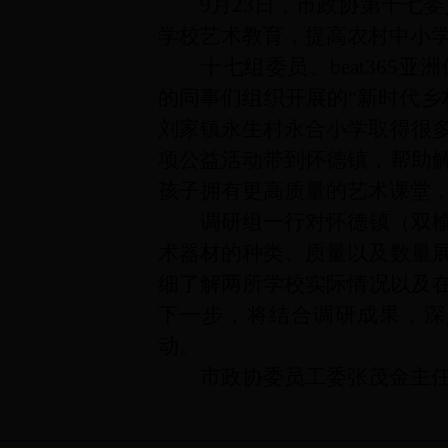
9
月
23
日
，市政协第
十七
委
学校艺术教育，
提高
农村中小
十七
组委员、beat365亚
的同事们组织开展的
“
新时代乡
刘家镇永生村永合小学取得很
项公益活动带到怀德镇，帮助
孩子拥有更高质量的艺术课堂
调研组一行
对怀德镇（双
术器材的种类、质量以及数量
细
了解
两所
学校实际情况以及
下一步，将结合调研成果，深
动。
市政协委员工委张茂金主