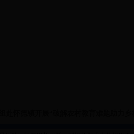
会议
调研成果
提案工作
党派工商联
组赴怀德镇开展“破解农村教育难题助力乡