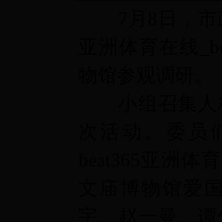
7
月
8
日，市
亚洲体育在线_be
物馆参观调研。
小组召集人
次活动。委员
beat365亚洲体育
文庙博物馆爱
宇、赵一曼、谭