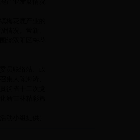
花鹿产业发展情况
镇梅花鹿产业的
设情况。常新、
围绕双阳区梅花
委员联络站、政
召集人陈海涛、
贯彻省十二次党
化新吉林精彩篇
员活动小组提供）