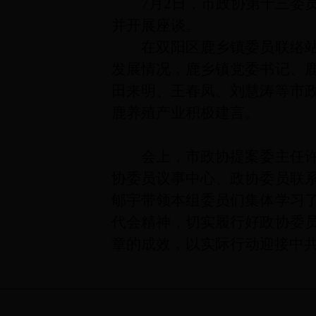
7月2日，市政协第十三委
并开展座谈。
在双阳区鹿乡镇委员联络
发展情况，鹿乡镇党委书记、
田来明、王春凤、刘慧涛等市
鹿养殖产业积极建言。
会上，市政协提案委主任
协委员议事中心、政协委员联
郇宇带领本组委员们集体学习
代会精神，切实履行好政协委
章的成效，以实际行动迎接中