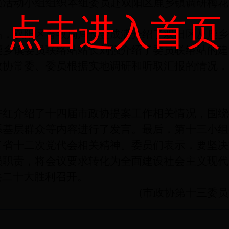
员活动小组组织本组委员赴双阳区鹿乡镇调研梅
点击进入首页
站，双阳区畜牧局局长金成满介绍了双阳区及鹿乡
鹿乡镇委员联络站站长刘强介绍了委员联络站的建
政协常委、委员根据实地调研和听取汇报的情况，
许红介绍了十四届市政协提案工作相关情况，围绕
系基层群众等内容进行了发言。最后，第十三小组
了省十二次党代会相关精神。委员们表示，要坚决
员职责，将会议要求转化为全面建设社会主义现代
共二十大胜利召开。
(市政协第十三委