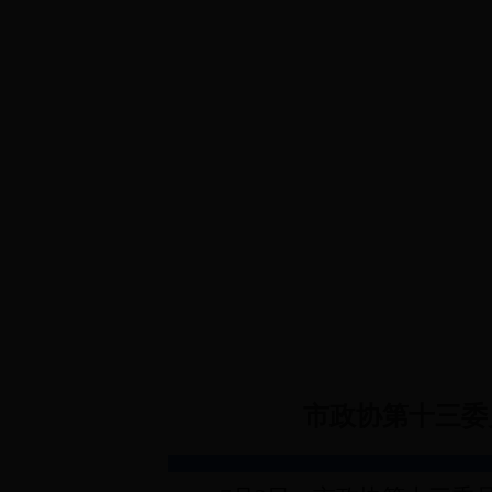
首 页
政协概况
规章制度
政协
市政协第十三委