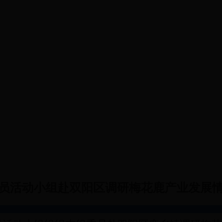
会议
调研成果
提案工作
党派工商联
员活动小组赴双阳区调研梅花鹿产业发展