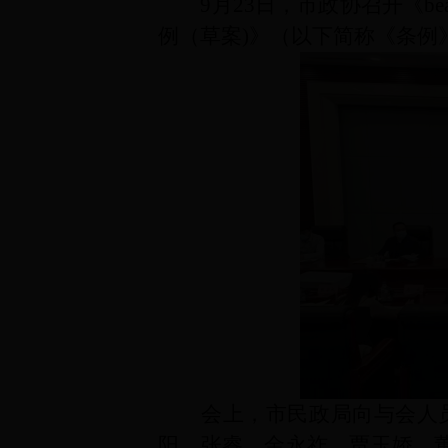
9
月
23
日，市政协召开《beat
例（草案
)
》（以下简称《条例
会上，市民政局向与会人
阳、张睿、金永祚、贾玉娇、