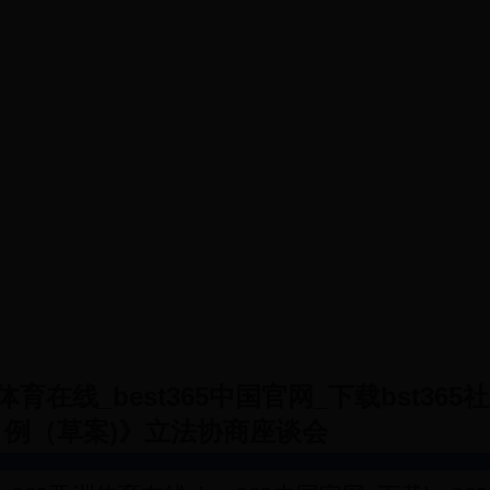
会议
调研成果
提案工作
党派工商联
体育在线_best365中国官网_下载bst36
例（草案)》立法协商座谈会