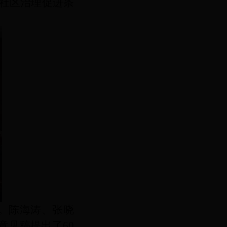
365社区治理促进条
。陈海涛、张晓
意见稿提出了
60