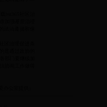
bst365社区治
市加强基层治理
的法治遵循和保
65社区治理促进条
的是通过政协的
各部门要继续加
法协商工作做得
委办公室提供
）