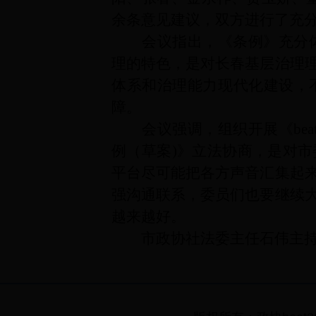
余条意见建议，双方进行了充
会议指出，《条例》充分体现了
理的特色，是对长春基层治理
体系和治理能力现代化建设，
障。
会议强调，组织开展《beat
例（草案
)
》立法协商，是对市
平台尽可能把各方声音汇集起
强沟通联系，委员们也要继续
越来越好。
市政协社法委主任石伟主