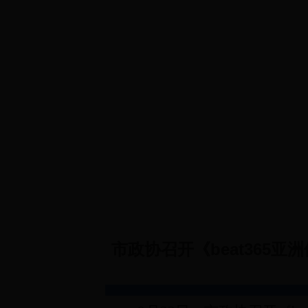
首 页
政协概况
规章制度
政协
市政协召开《beat365亚洲