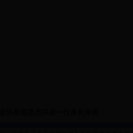
会议
调研成果
提案工作
党派工商联
政协香港委员宗弟一行来长考察