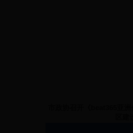
首 页
政协概况
规章制度
政协
市政协召开《beat365亚洲
区建