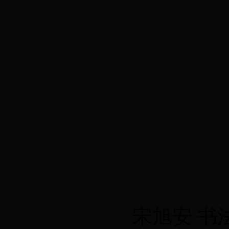
宋旭安 书