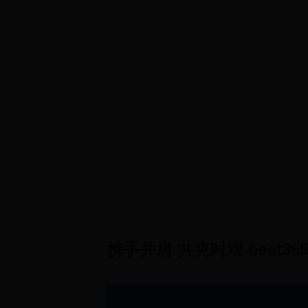
首 页
政协概况
规章制度
政协
携手并肩 共克时艰 beat36