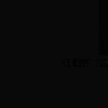
汪鹏辉 书